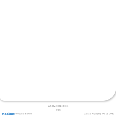
1053623
bezoekers
login
website maken
laatste wijziging: 06-01-2026