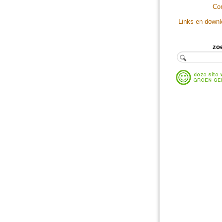
Co
Links en down
zo