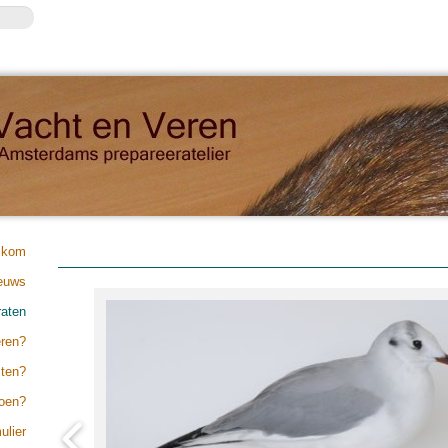
lkom
euws
raten
eren?
sten?
doen?
ulier