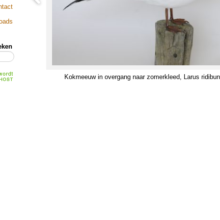
ntact
loads
eken
Kokmeeuw in overgang naar zomerkleed, Larus ridibu