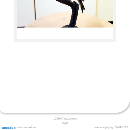
1053647
bezoekers
login
website maken
laatste wijziging: 06-01-2026