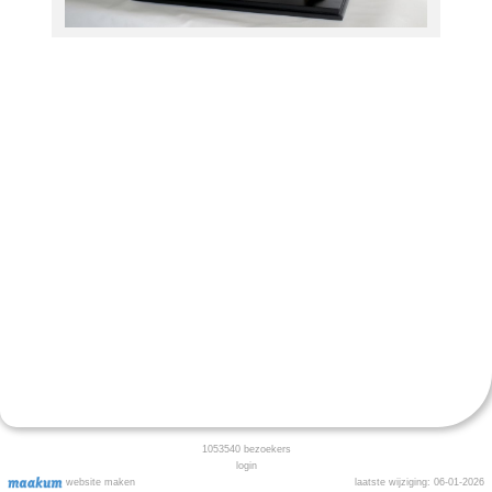
1053540
bezoekers
login
website maken
laatste wijziging: 06-01-2026