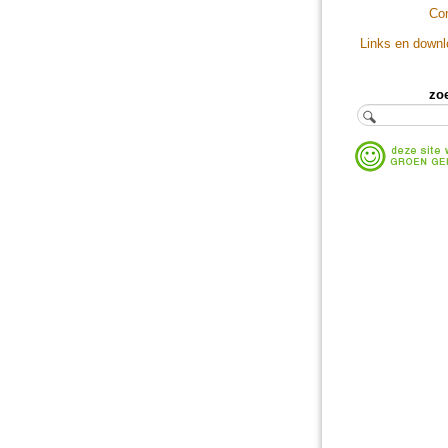
Co
Links en down
zo