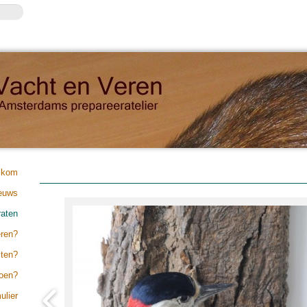
lkom
euws
raten
eren?
sten?
doen?
ulier